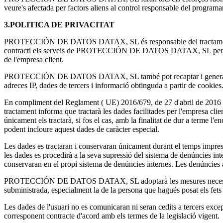
veure's afectada per factors aliens al control responsable del programar
3.POLITICA DE PRIVACITAT
PROTECCIÓN DE DATOS DATAX, SL és responsable del tractament de les
contracti els serveis de PROTECCIÓN DE DATOS DATAX, SL per a gesti
de l'empresa client.
PROTECCIÓN DE DATOS DATAX, SL també pot recaptar i generar automàt
adreces IP, dades de tercers i informació obtinguda a partir de cookies
En compliment del Reglament ( UE) 2016/679, de 27 d'abril de 20
tractament informa que tractarà les dades facilitades per l'empresa clien
únicament els tractarà, si fos el cas, amb la finalitat de dur a terme l'e
podent incloure aquest dades de caràcter especial.
Les dades es tractaran i conservaran únicament durant el temps impresci
les dades es procedirà a la seva supressió del sistema de denúncies int
conservaran en el propi sistema de denúncies internes. Les denúncies 
PROTECCIÓN DE DATOS DATAX, SL adoptarà les mesures necessàries per 
subministrada, especialment la de la persona que hagués posat els fets 
Les dades de l'usuari no es comunicaran ni seran cedits a tercers excep
corresponent contracte d'acord amb els termes de la legislació vigent.