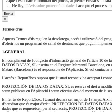
Aquest és el darrer formulari del procés, al prémer Enviar s'iniciar
He llegit l'
Avís sobre protecció de dades
Enviar
×
Termes d'ús
Aquests Termes d'ús regulen la descàrrega, accés i utilització del
d'oferir-los un programari de canal de denúncies que puguin implemen
1.GENERAL
En compliment de l'obligació d'informació general de l'article 10 de
DATOS DATAX, SL inscrita en el Registre Mercantil Barcelona, en e
Mataró (Barcelona) és el responsable de l'Aplicació. Si vol contactar a
L'accés a Report2box suposa que l'usuari reconeix ha acceptat i consen
PROTECCIÓN DE DATOS DATAX, SL es reserva el dret a modificar les pr
seran publicats en l'Aplicació i seran efectius des del moment de la se
En fer ús de Report2box, l'Usuari declara ser major de 18 anys. Ai
d'acreditar que és major d'edat. PROTECCIÓN DE DATOS DATAX, SL no 
dades que es requereixen per al seu accés, PROTECCIÓN DE DATOS DATA