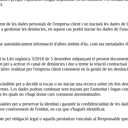
i.
 dades personals de l'empresa client i no tractarà les dades de l'us
onar les denúncies, en aquest cas podrà tractar les dades de l'usuari
icament informació d'altres àmbits d'ús, com ara metadades dels ser
.
16 i la Llei orgànica 3/2018 de 5 desembre mitjançant el present
t per a activar el canal de denúncies i dur a terme la relació contractual
ncàrrec realitzat per l'empresa client consistent en la gestió de les denún
ndible per a decidir si escau o no iniciar una recerca sobre els fets den
ernes. Les dades podran continuar sent tractats per l'autoritat i òrgan co
a les quals no s'hagi donat curs constaran anonimitzades.
a preservar la identitat i garantir la confidencialitat de les dades
en coneixement de l'entitat, en cas que s'hagués identificat.
te per obligació legal o aquells prestadors vinculats al Responsable que