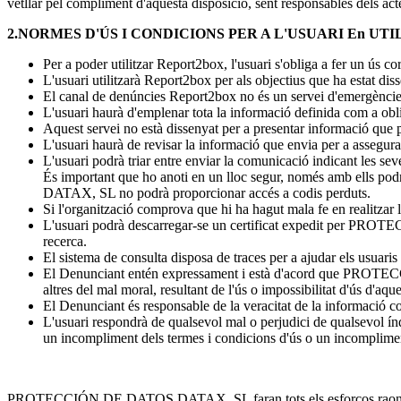
vetllar pel compliment d'aquesta disposició, sent responsables dels act
2.NORMES D'ÚS I CONDICIONS PER A L'USUARI En U
Per a poder utilitzar Report2box, l'usuari s'obliga a fer un ús corr
L'usuari utilitzarà Report2box per als objectius que ha estat diss
El canal de denúncies Report2box no és un servei d'emergències,
L'usuari haurà d'emplenar tota la informació definida com a obli
Aquest servei no està dissenyat per a presentar informació que p
L'usuari haurà de revisar la informació que envia per a assegurar-
L'usuari podrà triar entre enviar la comunicació indicant les sev
És important que ho anoti en un lloc segur, només amb ells po
DATAX, SL no podrà proporcionar accés a codis perduts.
Si l'organització comprova que hi ha hagut mala fe en realitzar la
L'usuari podrà descarregar-se un certificat expedit per PROTE
recerca.
El sistema de consulta disposa de traces per a ajudar els usuaris 
El Denunciant entén expressament i està d'acord que PROTECCI
altres del mal moral, resultant de l'ús o impossibilitat d'ús d'aque
El Denunciant és responsable de la veracitat de la informació 
L'usuari respondrà de qualsevol mal o perjudici de qualsevo
un incompliment dels termes i condicions d'ús o un incompliment 
PROTECCIÓN DE DATOS DATAX, SL faran tots els esforços raonables pe