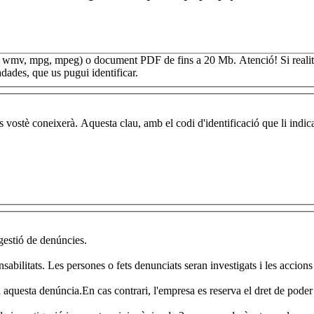
vi, wmv, mpg, mpeg) o document PDF de fins a 20 Mb.
Atenció! Si real
adades, que us pugui identificar.
vostè coneixerà. Aquesta clau, amb el codi d'identificació que li indica
 gestió de denúncies.
sabilitats. Les persones o fets denunciats seran investigats i les accions
aquesta denúncia.En cas contrari, l'empresa es reserva el dret de poder 