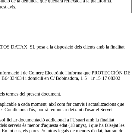
solució de la denúncia que quedarà reflexada a la plataforma.
sat en aquest avís.
OS DATAX, SL posa a la disposició dels clients amb la finalitat
 de la Informació i de Comerç Electrònic l'informa que PROTECCIÓN DE
 B64334634 i domicili en C/ Bobinadora, 1-5 - 1r 15-17 08302
 els termes del present document.
icable a cada moment, així com fer canvis i actualitzacions que
les Condicions d'ús, podrà renunciar deixant d'usar el Servei.
icitar documentació addicional a l'Usuari amb la finalitat
erveis és menor d'aquesta edat (18 anys), i que ha falsejat les
tot cas, els pares i/o tutors legals de menors d'edat, hauran de