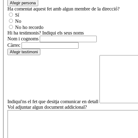
Afegir persona
Ha comentat aquest fet amb algun membre de la direcció?
Sí
No
No ho recordo
Hi ha testimonis? Indiqui els seus noms
Nom i cognoms
Càrrec
Afegir testimoni
Indiqui'ns el fet que desitja comunicar en detall
Vol adjuntar algun document addicional?