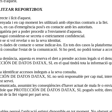
es d'aquest.
TILITZAR REPORT2BOX
ecte i lícit d'aquest.
enyada i en cap moment les utilitzarà amb objectius contraris a la llei.
 en cas d'emergència posi's en contacte amb les autoritats.
gatòria per a poder procedir a l'enviament d'aquesta.
ugui considerar-se secreta o estrictament confidencial.
se si vol revelar o no la seva identitat.
es dades de contacte o sense indicar-los. En tots dos casos la plataforma
drà consultar l'estat de la comunicació. Si ho perd, no podrà tornar
 denúncia, aquesta es reserva el dret a prendre accions legals si el denun
CCIÓN DE DATOS DATAX, SL en el qual tindrà tota la informació que ha
a identificar accessos indeguts a la seva consulta.
ÓN DE DATOS DATAX, SL no serà responsable per cap mal, interès o per
st servei.
comunicada, assumint les conseqüències d'haver actuat de mala fe o envi
l índole que PROTECCIÓN DE DATOS DATAX, SL pogués sofrir, directam
de la llei vigent per part seva.
rquè l'aplicació estigui disponible en tot moment. No obstant això,