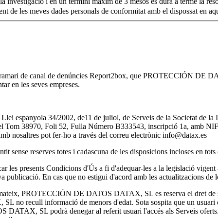
à la investigació i en un termini màxim de 3 mesos es durà a terme la re
i accepto el processament de les meves dades personals de conformitat amb el dispos
 programari de canal de denúncies Report2box, que PROTECCIÓN DE DAT
tar en les seves empreses.
 la Llei espanyola 34/2002, de11 de juliol, de Serveis de la Societat
l Tom 38970, Foli 52, Fulla Número B333543, inscripció 1a, amb NIF
mb nosaltres pot fer-ho a través del correu electrònic
info@datax.es
tit sense reserves totes i cadascuna de les disposicions incloses en tots
esents Condicions d'Ús a fi d'adequar-les a la legislació vigent apl
va publicació. En cas que no estigui d'acord amb les actualitzacions de 
xí mateix, PROTECCIÓN DE DATOS DATAX, SL es reserva el dret de sol·l
recull informació de menors d'edat. Sota sospita que un usuari dels s
X, SL podrà denegar al referit usuari l'accés als Serveis oferts. En 