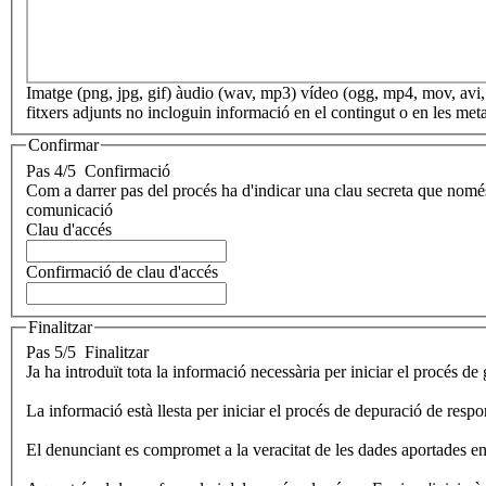
Imatge (png, jpg, gif) àudio (wav, mp3) vídeo (ogg, mp4, mov, a
fitxers adjunts no incloguin informació en el contingut o en les met
Confirmar
Pas 4/5
Confirmació
Com a darrer pas del procés ha d'indicar una clau secreta que només 
comunicació
Clau d'accés
Confirmació de clau d'accés
Finalitzar
Pas 5/5
Finalitzar
Ja ha introduït tota la informació necessària per iniciar el procés de
La informació està llesta per iniciar el procés de depuració de respon
El denunciant es compromet a la veracitat de les dades aportades en 