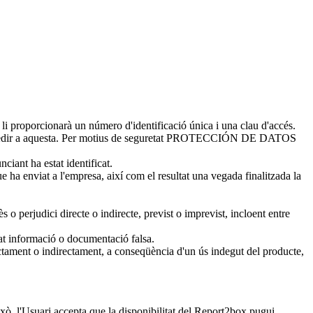
 li proporcionarà un número d'identificació única i una clau d'accés.
 a accedir a aquesta. Per motius de seguretat PROTECCIÓN DE DATOS
ciant ha estat identificat.
 enviat a l'empresa, així com el resultat una vegada finalitzada la
judici directe o indirecte, previst o imprevist, incloent entre
at informació o documentació falsa.
ent o indirectament, a conseqüència d'un ús indegut del producte,
 l'Usuari accepta que la disponibilitat del Report2box pugui