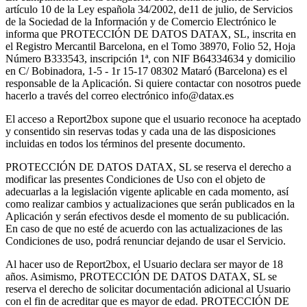
artículo 10 de la Ley española 34/2002, de11 de julio, de Servicios
de la Sociedad de la Información y de Comercio Electrónico le
informa que PROTECCIÓN DE DATOS DATAX, SL, inscrita en
el Registro Mercantil Barcelona, en el Tomo 38970, Folio 52, Hoja
Número B333543, inscripción 1ª, con NIF B64334634 y domicilio
en C/ Bobinadora, 1-5 - 1r 15-17 08302 Mataró (Barcelona) es el
responsable de la Aplicación. Si quiere contactar con nosotros puede
hacerlo a través del correo electrónico
info@datax.es
El acceso a Report2box supone que el usuario reconoce ha aceptado
y consentido sin reservas todas y cada una de las disposiciones
incluidas en todos los términos del presente documento.
PROTECCIÓN DE DATOS DATAX, SL se reserva el derecho a
modificar las presentes Condiciones de Uso con el objeto de
adecuarlas a la legislación vigente aplicable en cada momento, así
como realizar cambios y actualizaciones que serán publicados en la
Aplicación y serán efectivos desde el momento de su publicación.
En caso de que no esté de acuerdo con las actualizaciones de las
Condiciones de uso, podrá renunciar dejando de usar el Servicio.
Al hacer uso de Report2box, el Usuario declara ser mayor de 18
años. Asimismo, PROTECCIÓN DE DATOS DATAX, SL se
reserva el derecho de solicitar documentación adicional al Usuario
con el fin de acreditar que es mayor de edad. PROTECCIÓN DE