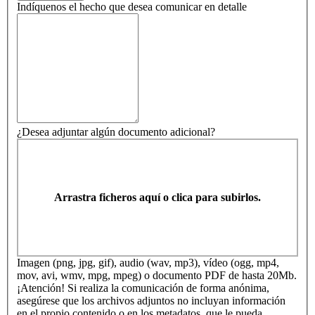
Indíquenos el hecho que desea comunicar en detalle
¿Desea adjuntar algún documento adicional?
Arrastra ficheros aquí o clica para subirlos.
Imagen (png, jpg, gif), audio (wav, mp3), vídeo (ogg, mp4,
mov, avi, wmv, mpg, mpeg) o documento PDF de hasta 20Mb.
¡Atención! Si realiza la comunicación de forma anónima,
asegúrese que los archivos adjuntos no incluyan información
en el propio contenido o en los metadatos, que le pueda